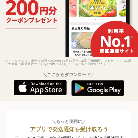
※インターネット調査（期間：2025年11月11日〜14日/実施機関：マイボイスコム/調
査対象：産直通販サイトを1つ以上認知している一般生活者572人）
＼ここからダウンロード／
＼もっと便利に／
アプリで発送通知を受け取ろう
メールだと見逃しがちな情報をプッシュ通知で受け取る